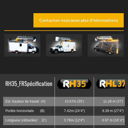
Contactez-nous pour plus d'informations
RH35_FR
Spécification
Est. hauteur de travail (A)
10.67m (35')
11.28 m (37')
Portée horizontale (B)
7.42m (24’4'')
8.39 m (27'4'')
Longueur (rétractée) (C)
3.76m (12'4'')
4.97 m (16' 4")