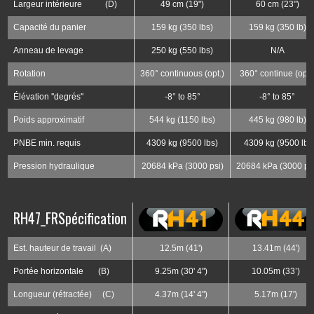
Largeur intérieure (D)
49 cm (19")
60 cm (23")
Capacité du panier
159 kg (350 lbs)
159 kg (350 lb)
Anneau de levage
250 kg (550 lbs)
N/A
Rotation
360° continuous (opt.)
360° continue (opt.
Élévation ''degrés''
-8° to 85°
-8° to 85°
Poids approximatif
544 kg (1150 lbs)
445 kg (980 lb)
PNBE min. requis
4309 kg (9500 lbs)
4309 kg (9500 lb)
Pression hydraulique
20684 kPa (3000 psi)
20684 kPa (3000 ps
RH47_FR
Spécification
Est. hauteur de travail (A)
12.5m (41')
13.41m (44')
Portée horizontale (B)
9.25m (30' 4")
10.05m (33’)
Longueur (rétractée) (C)
4.37m (14' 4")
5.17m (17')