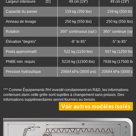
Largeur intérieure (D)
49 cm (19")
49 cm (19")
Capacité du panier
159 kg (350 lbs)
159 kg (350 lb)
Anneau de levage
250 kg (550 lbs)
250 kg (550 lbs)
Rotation
360° continuous (opt.)
360° continue (opt.)
Élévation ''degrés''
-8° to 85°
-5° to 85°
Poids approximatif
522 kg (1150 lbs)
567 kg (1250 lbs)
PNBE min. requis
5216 kg (11500 lbs)
7938 kg (17500 lbs)
Pression hydraulique
20684 kPa (3000 psi)
20684 kPa (3000 psi
*** Comme Équipements RH investit constamment en R&D, les informations
contenues dans cette grille sont sujettes à changement sans préavis. Des
informations supplémentaires seront fournies au besoin.
Voir autres modèles isolés